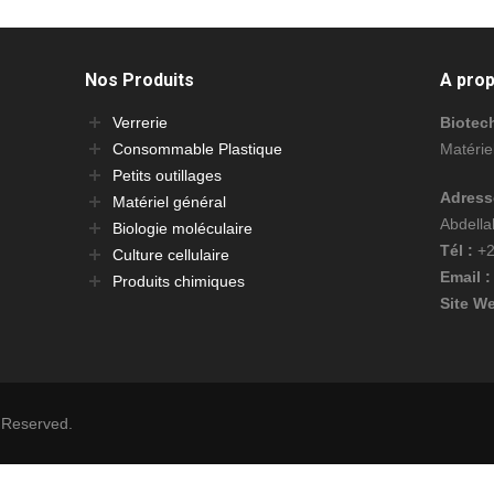
Nos Produits
A pro
Verrerie
Biotec
Consommable Plastique
Matérie
Petits outillages
Adress
Matériel général
Abdell
Biologie moléculaire
Tél :
+2
Culture cellulaire
Email :
Produits chimiques
Site We
s Reserved.